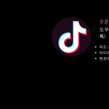
숏클
도우
톡)
피드
​라이
​찐르