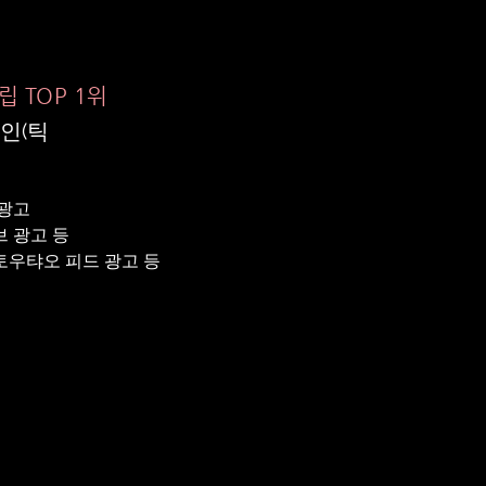
립 TOP 1위
인(틱
 광고
브 광고 등
토우탸오 피드 광고 등