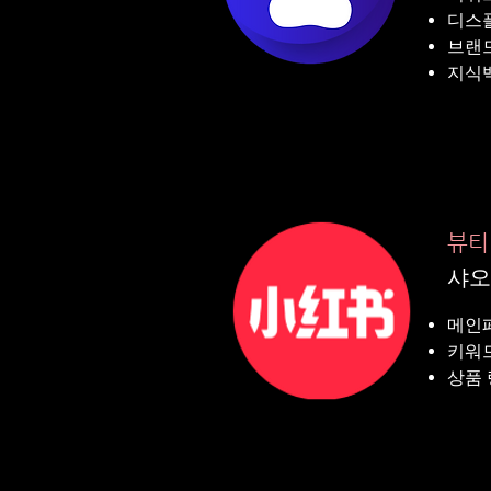
디스
브랜
지식
뷰티
샤오
메인
키워드
​상품