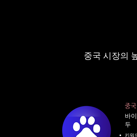
​중국 시장의
중국
바이
두
키워